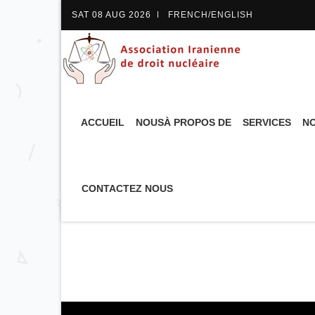
SAT 08 AUG 2026
FRENCH/ENGLISH
Inspecteurs
ACCUEIL
NOUSÀ PROPOS DE
SERVICES
NO
CONTACTEZ NOUS
Mme.
Poneh TAYYEBI
Inspecteur