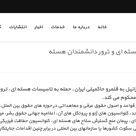
خانه
درباره ما
خدمات
اخبار
انتشارات
گر
ته ای و ترور دانشمندان هسته
ئیل به قلمرو حاکمیتی ایران، حمله به تاسیسات هسته­ ای، ترو
ً محکوم می­ کند.
 از قواعد و اصول حقوق عرفی و معاهداتی در حوزه­ های حقوق بین­ المل
د، کنوانسیون­ های ژنو و پروتکل­ های آن، اعلامیه جهانی حقوق بشر، م
­ ای، پیمان منع گسترش سلاح­ های هسته­ ای، کنوانسیون حفاظت فیزیکی 
سکوت کشورها یا سازمان­های بین­ المللی در برابر چنین اقدامات جنایتکار