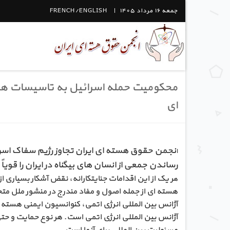
جمعه ۱۶ مرداد ۱۴۰۵
FRENCH/ENGLISH
محکومیت حمله اسرائیل به تاسیسات هس
ای
نجمن حقوق هسته ­ای ایران تجاوز رژیم سفاک اسرا
ا
رساندن جمعی از انسان­ های بی­گناه در ایران را قویا
ر یک از این اقدامات جنایتکارانه، نقض آشکار بسیاری
ه
هسته­ ای از جمله اصول و مفاد مندرج در منشور ملل متح
آژانس بین ­المللی انرژی اتمی، کنوانسیون ایمنی هسته
آژانس بین ­المللی انرژی اتمی است. هر نوع حمایت و حتی 